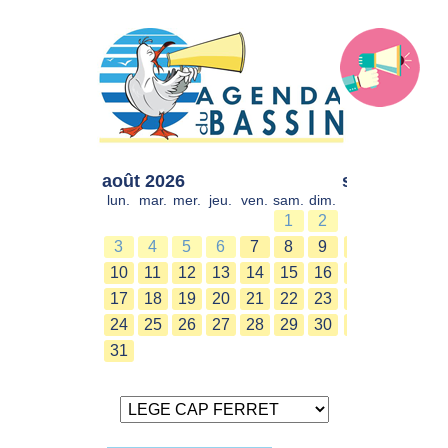
août 2026
sept. 2026
lun.
mar.
mer.
jeu.
ven.
sam.
dim.
lun.
mar.
mer.
1
2
1
2
3
4
5
6
7
8
9
7
8
9
10
11
12
13
14
15
16
14
15
16
17
18
19
20
21
22
23
21
22
23
24
25
26
27
28
29
30
28
29
30
31