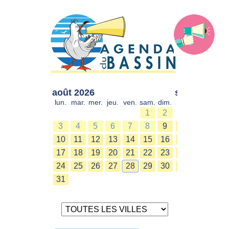
août 2026
sept. 2026
lun.
mar.
mer.
jeu.
ven.
sam.
dim.
lun.
mar.
mer.
1
2
1
2
3
4
5
6
7
8
9
7
8
9
10
11
12
13
14
15
16
14
15
16
17
18
19
20
21
22
23
21
22
23
24
25
26
27
28
29
30
28
29
30
31