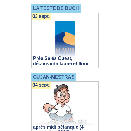
LA TESTE DE BUCH
03 sept.
Prés Salés Ouest,
découverte faune et flore
GUJAN-MESTRAS
04 sept.
aprés midi pétanque (4