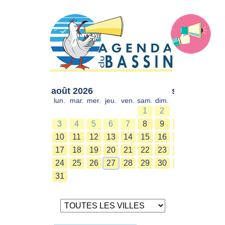
août 2026
sept. 2026
lun.
mar.
mer.
jeu.
ven.
sam.
dim.
lun.
mar.
mer.
1
2
1
2
3
4
5
6
7
8
9
7
8
9
10
11
12
13
14
15
16
14
15
16
17
18
19
20
21
22
23
21
22
23
24
25
26
27
28
29
30
28
29
30
31