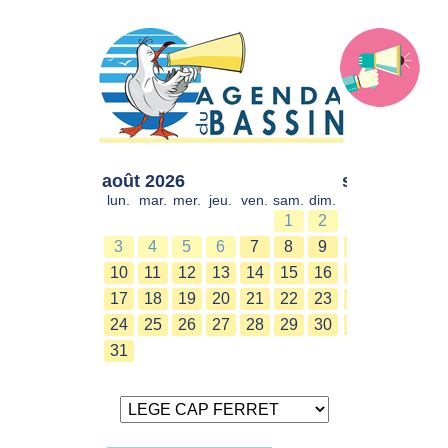
août 2026
sept. 2026
lun.
mar.
mer.
jeu.
ven.
sam.
dim.
lun.
mar.
mer.
1
2
1
2
3
4
5
6
7
8
9
7
8
9
10
11
12
13
14
15
16
14
15
16
17
18
19
20
21
22
23
21
22
23
24
25
26
27
28
29
30
28
29
30
31