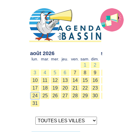
août 2026
sept. 2026
lun.
mar.
mer.
jeu.
ven.
sam.
dim.
lun.
mar.
mer.
1
2
1
2
3
4
5
6
7
8
9
7
8
9
10
11
12
13
14
15
16
14
15
16
17
18
19
20
21
22
23
21
22
23
24
25
26
27
28
29
30
28
29
30
31