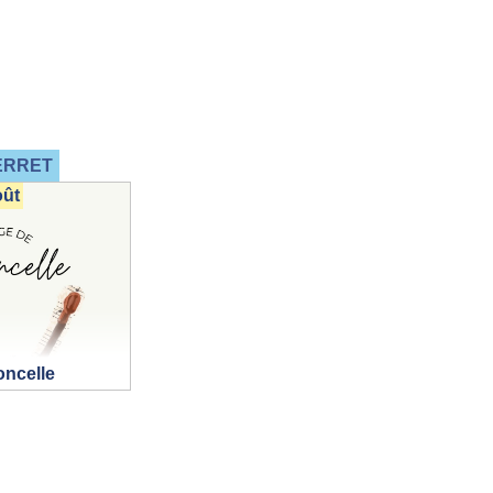
ERRET
oût
oncelle