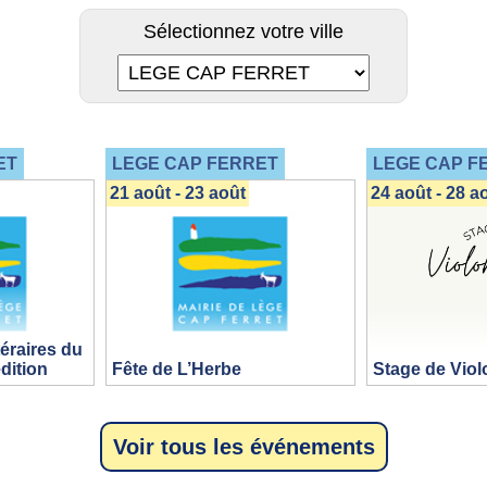
Sélectionnez votre ville
ET
LEGE CAP FERRET
LEGE CAP F
21 août - 23 août
24 août - 28 a
téraires du
édition
Fête de L’Herbe
Stage de Viol
Voir tous les événements