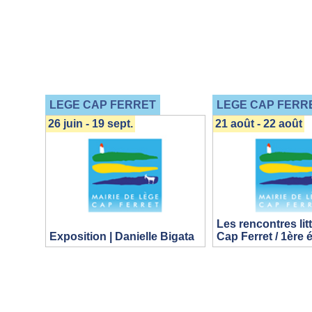
LEGE CAP FERRET
LEGE CAP FERR
26 juin - 19 sept.
21 août - 22 août
Les rencontres lit
Exposition | Danielle Bigata
Cap Ferret / 1ère 