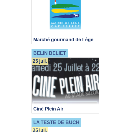
Marché gourmand de Lège
BELIN BELIET
25 juil.
Ciné Plein Air
LA TESTE DE BUCH
25 juil.