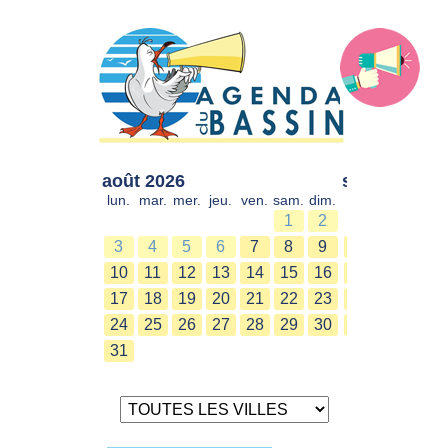
août 2026
sept. 2026
lun.
mar.
mer.
jeu.
ven.
sam.
dim.
lun.
mar.
mer.
1
2
1
2
3
4
5
6
7
8
9
7
8
9
10
11
12
13
14
15
16
14
15
16
17
18
19
20
21
22
23
21
22
23
24
25
26
27
28
29
30
28
29
30
31