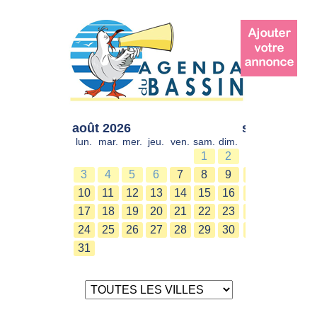
août 2026
sept. 2026
lun.
mar.
mer.
jeu.
ven.
sam.
dim.
lun.
mar.
mer.
1
2
1
2
3
4
5
6
7
8
9
7
8
9
10
11
12
13
14
15
16
14
15
16
17
18
19
20
21
22
23
21
22
23
24
25
26
27
28
29
30
28
29
30
31