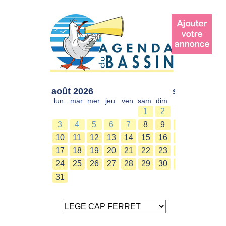
août 2026
sept. 2026
lun.
mar.
mer.
jeu.
ven.
sam.
dim.
lun.
mar.
mer.
1
2
1
2
3
4
5
6
7
8
9
7
8
9
10
11
12
13
14
15
16
14
15
16
17
18
19
20
21
22
23
21
22
23
24
25
26
27
28
29
30
28
29
30
31