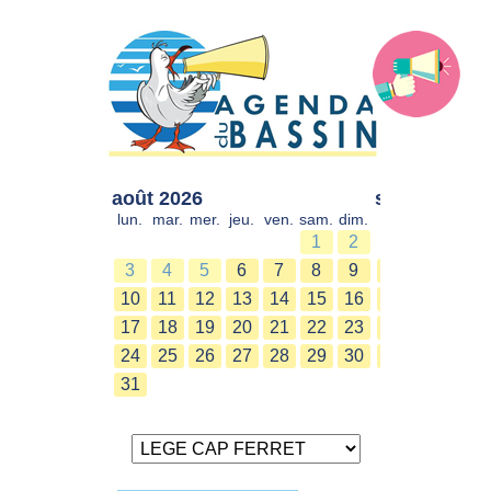
août 2026
sept. 2026
lun.
mar.
mer.
jeu.
ven.
sam.
dim.
lun.
mar.
mer.
1
2
1
2
3
4
5
6
7
8
9
7
8
9
10
11
12
13
14
15
16
14
15
16
17
18
19
20
21
22
23
21
22
23
24
25
26
27
28
29
30
28
29
30
31