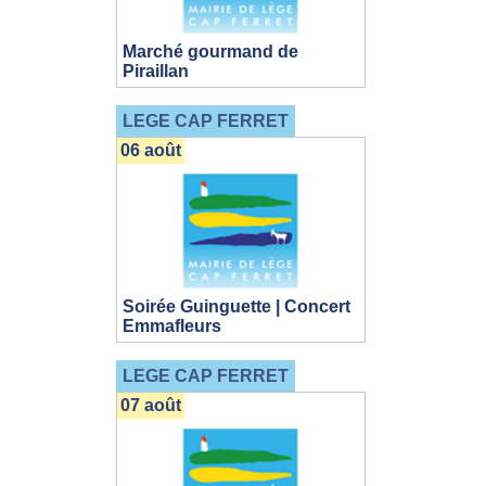
Marché gourmand de
Piraillan
LEGE CAP FERRET
06 août
Soirée Guinguette | Concert
Emmafleurs
LEGE CAP FERRET
07 août