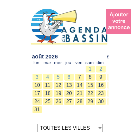
août 2026
sept. 2026
lun.
mar.
mer.
jeu.
ven.
sam.
dim.
lun.
mar.
mer.
1
2
1
2
3
4
5
6
7
8
9
7
8
9
10
11
12
13
14
15
16
14
15
16
17
18
19
20
21
22
23
21
22
23
24
25
26
27
28
29
30
28
29
30
31