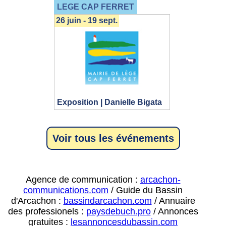
LEGE CAP FERRET
26 juin - 19 sept.
Exposition | Danielle Bigata
Voir tous les événements
Agence de communication :
arcachon-
communications.com
/ Guide du Bassin
d'Arcachon :
bassindarcachon.com
/ Annuaire
des professionels :
paysdebuch.pro
/ Annonces
gratuites :
lesannoncesdubassin.com