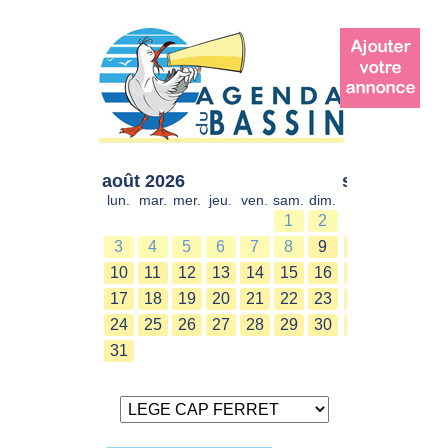
août 2026
sept. 2026
lun.
mar.
mer.
jeu.
ven.
sam.
dim.
lun.
mar.
mer.
1
2
1
2
3
4
5
6
7
8
9
7
8
9
10
11
12
13
14
15
16
14
15
16
17
18
19
20
21
22
23
21
22
23
24
25
26
27
28
29
30
28
29
30
31