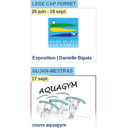
LEGE CAP FERRET
26 juin - 19 sept.
Exposition | Danielle Bigata
GUJAN-MESTRAS
17 sept.
cours aquagym