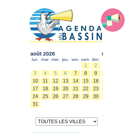
août 2026
sept. 2026
lun.
mar.
mer.
jeu.
ven.
sam.
dim.
lun.
mar.
mer.
1
2
1
2
3
4
5
6
7
8
9
7
8
9
10
11
12
13
14
15
16
14
15
16
17
18
19
20
21
22
23
21
22
23
24
25
26
27
28
29
30
28
29
30
31