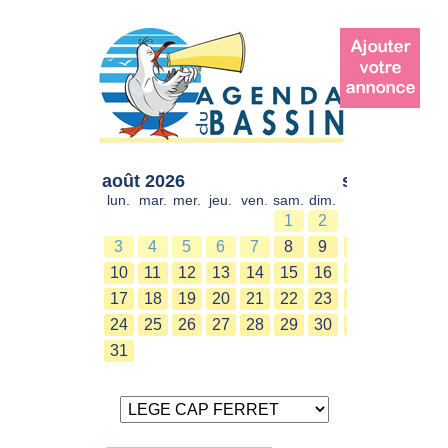
août 2026
sept. 2026
lun.
mar.
mer.
jeu.
ven.
sam.
dim.
lun.
mar.
mer.
1
2
1
2
3
4
5
6
7
8
9
7
8
9
10
11
12
13
14
15
16
14
15
16
17
18
19
20
21
22
23
21
22
23
24
25
26
27
28
29
30
28
29
30
31