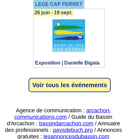
LEGE CAP FERRET
26 juin - 19 sept.
Exposition | Danielle Bigata
Voir tous les événements
Agence de communication :
arcachon-
communications.com
/ Guide du Bassin
d'Arcachon :
bassindarcachon.com
/ Annuaire
des professionels :
paysdebuch.pro
/ Annonces
gratuites :
lesannoncesdubassin.com