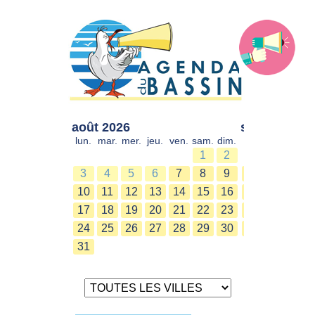
août 2026
sept. 2026
lun.
mar.
mer.
jeu.
ven.
sam.
dim.
lun.
mar.
mer.
1
2
1
2
3
4
5
6
7
8
9
7
8
9
10
11
12
13
14
15
16
14
15
16
17
18
19
20
21
22
23
21
22
23
24
25
26
27
28
29
30
28
29
30
31