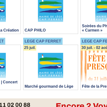
Soirées du Ph
La Création
CAP PHILO
« Carmen »
ET
LEGE CAP FERRET
LEGE CAP F
25 juil.
30 juil. - 02 ao
 | Concert
Marché gourmand de Lège
Fête de la Pre