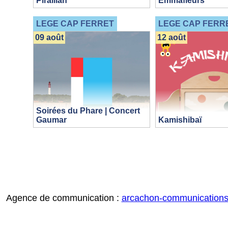
Piraillan
Emmafleurs
LEGE CAP FERRET
LEGE CAP FERR
09 août
12 août
Soirées du Phare | Concert
Gaumar
Kamishibaï
Agence de communication :
arcachon-communication