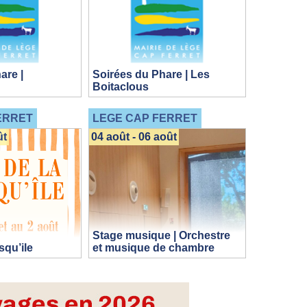
are |
Soirées du Phare | Les
Boitaclous
ERRET
LEGE CAP FERRET
ût
04 août - 06 août
Stage musique | Orchestre
squ’ile
et musique de chambre