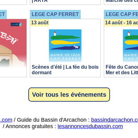
| ARYA
Marché des c
ET
LEGE CAP FERRET
LEGE CAP F
13 août
14 août - 16 a
Scènes d’été | La fée du bois
Fête du Canon
dormant
Mer et des Lit
Voir tous les événements
s.com
/ Guide du Bassin d'Arcachon :
bassindarcachon.
/ Annonces gratuites :
lesannoncesdubassin.com