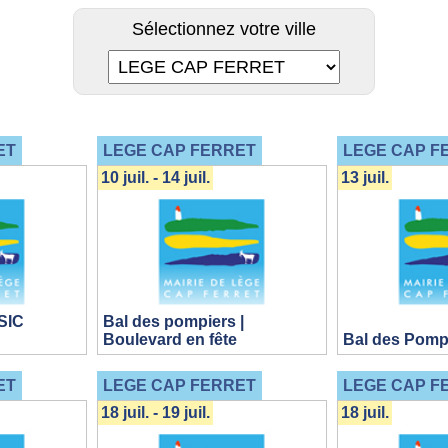
Sélectionnez votre ville
ET
LEGE CAP FERRET
LEGE CAP F
10 juil. - 14 juil.
13 juil.
SIC
Bal des pompiers |
Boulevard en fête
Bal des Pomp
ET
LEGE CAP FERRET
LEGE CAP F
18 juil. - 19 juil.
18 juil.