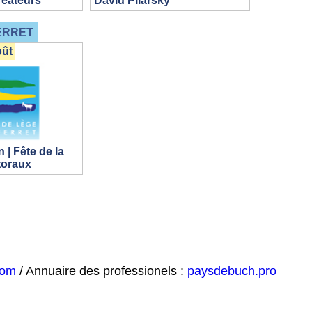
réateurs
David Pilarsky
ERRET
oût
 | Fête de la
toraux
com
/ Annuaire des professionels :
paysdebuch.pro