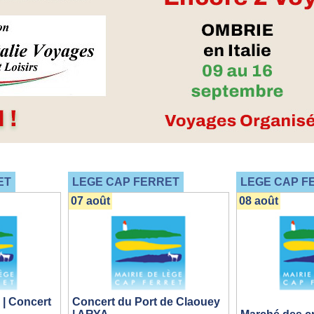
ET
LEGE CAP FERRET
LEGE CAP F
07 août
08 août
 | Concert
Concert du Port de Claouey