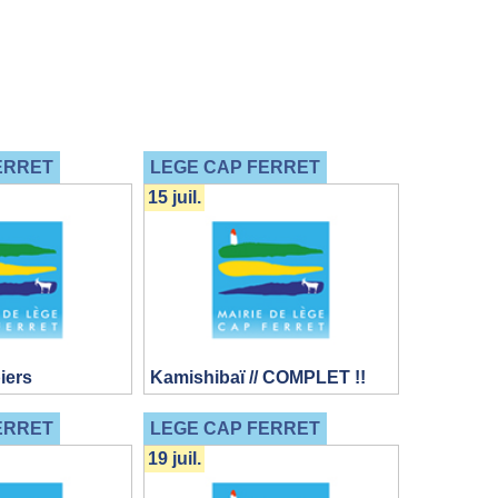
ERRET
LEGE CAP FERRET
15 juil.
iers
Kamishibaï // COMPLET !!
ERRET
LEGE CAP FERRET
19 juil.