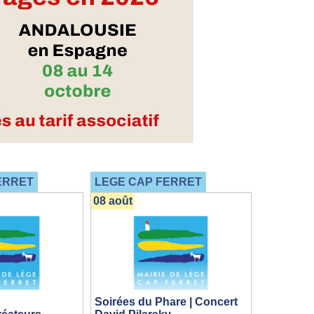
ERRET
LEGE CAP FERRET
08 août
Soirées du Phare | Concert