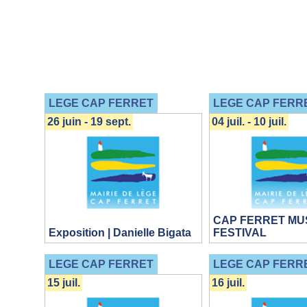
LEGE CAP FERRET
LEGE CAP FERR
26 juin - 19 sept.
04 juil. - 10 juil.
CAP FERRET MU
Exposition | Danielle Bigata
FESTIVAL
LEGE CAP FERRET
LEGE CAP FERR
15 juil.
16 juil.