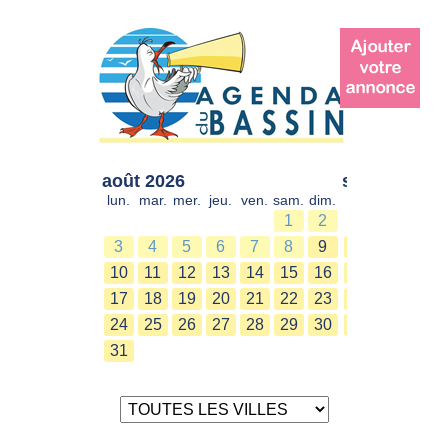
août 2026
sept. 2026
lun.
mar.
mer.
jeu.
ven.
sam.
dim.
lun.
mar.
mer.
1
2
1
2
3
4
5
6
7
8
9
7
8
9
10
11
12
13
14
15
16
14
15
16
17
18
19
20
21
22
23
21
22
23
24
25
26
27
28
29
30
28
29
30
31