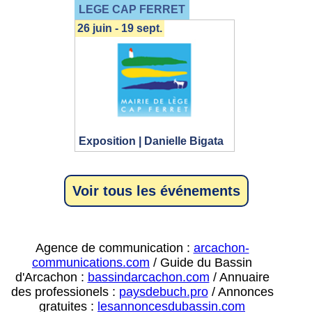
LEGE CAP FERRET
26 juin - 19 sept.
Exposition | Danielle Bigata
Voir tous les événements
Agence de communication :
arcachon-
communications.com
/ Guide du Bassin
d'Arcachon :
bassindarcachon.com
/ Annuaire
des professionels :
paysdebuch.pro
/ Annonces
gratuites :
lesannoncesdubassin.com