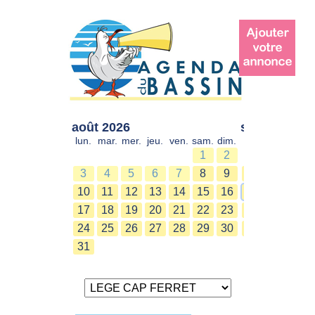
août 2026
sept. 2026
lun.
mar.
mer.
jeu.
ven.
sam.
dim.
lun.
mar.
mer.
1
2
1
2
3
4
5
6
7
8
9
7
8
9
10
11
12
13
14
15
16
14
15
16
17
18
19
20
21
22
23
21
22
23
24
25
26
27
28
29
30
28
29
30
31