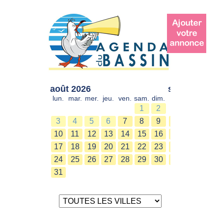
août 2026
sept. 2026
lun.
mar.
mer.
jeu.
ven.
sam.
dim.
lun.
mar.
mer.
1
2
1
2
3
4
5
6
7
8
9
7
8
9
10
11
12
13
14
15
16
14
15
16
17
18
19
20
21
22
23
21
22
23
24
25
26
27
28
29
30
28
29
30
31