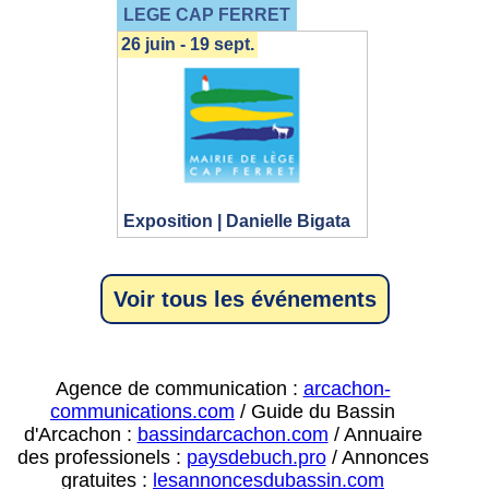
LEGE CAP FERRET
26 juin - 19 sept.
Exposition | Danielle Bigata
Voir tous les événements
Agence de communication :
arcachon-
communications.com
/ Guide du Bassin
d'Arcachon :
bassindarcachon.com
/ Annuaire
des professionels :
paysdebuch.pro
/ Annonces
gratuites :
lesannoncesdubassin.com