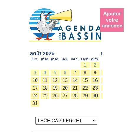
août 2026
sept. 2026
lun.
mar.
mer.
jeu.
ven.
sam.
dim.
lun.
mar.
mer.
1
2
1
2
3
4
5
6
7
8
9
7
8
9
10
11
12
13
14
15
16
14
15
16
17
18
19
20
21
22
23
21
22
23
24
25
26
27
28
29
30
28
29
30
31