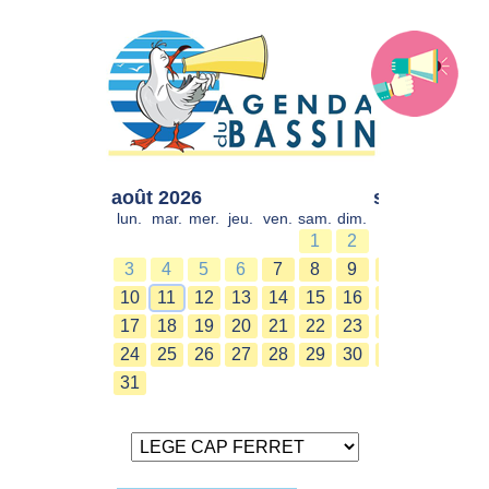
août 2026
sept. 2026
lun.
mar.
mer.
jeu.
ven.
sam.
dim.
lun.
mar.
mer.
1
2
1
2
3
4
5
6
7
8
9
7
8
9
10
11
12
13
14
15
16
14
15
16
17
18
19
20
21
22
23
21
22
23
24
25
26
27
28
29
30
28
29
30
31