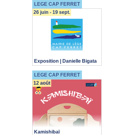
LEGE CAP FERRET
26 juin - 19 sept.
Exposition | Danielle Bigata
LEGE CAP FERRET
12 août
Kamishibaï