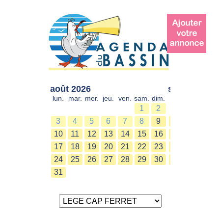
août 2026
sept. 2026
lun.
mar.
mer.
jeu.
ven.
sam.
dim.
lun.
mar.
mer.
1
2
1
2
3
4
5
6
7
8
9
7
8
9
10
11
12
13
14
15
16
14
15
16
17
18
19
20
21
22
23
21
22
23
24
25
26
27
28
29
30
28
29
30
31