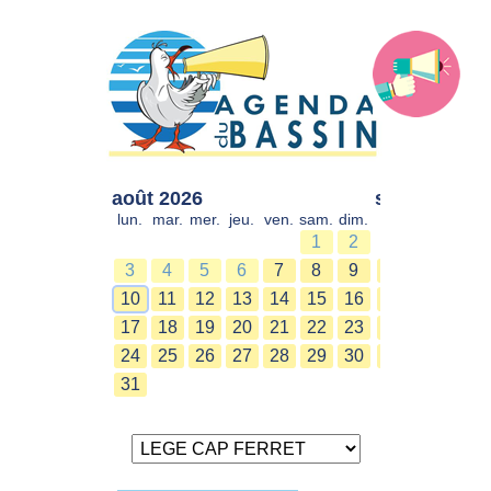
août 2026
sept. 2026
lun.
mar.
mer.
jeu.
ven.
sam.
dim.
lun.
mar.
mer.
1
2
1
2
3
4
5
6
7
8
9
7
8
9
10
11
12
13
14
15
16
14
15
16
17
18
19
20
21
22
23
21
22
23
24
25
26
27
28
29
30
28
29
30
31