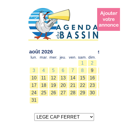
août 2026
sept. 2026
lun.
mar.
mer.
jeu.
ven.
sam.
dim.
lun.
mar.
mer.
1
2
1
2
3
4
5
6
7
8
9
7
8
9
10
11
12
13
14
15
16
14
15
16
17
18
19
20
21
22
23
21
22
23
24
25
26
27
28
29
30
28
29
30
31