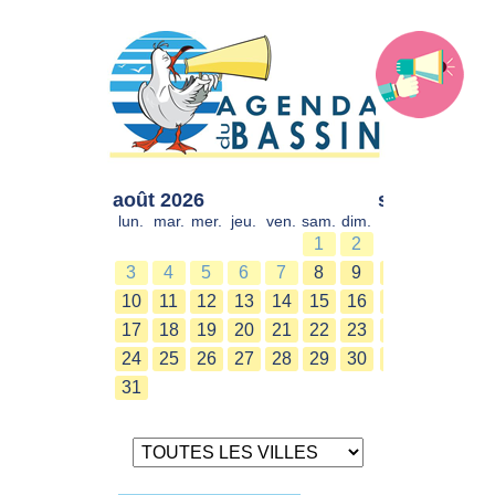
août 2026
sept. 2026
lun.
mar.
mer.
jeu.
ven.
sam.
dim.
lun.
mar.
mer.
1
2
1
2
3
4
5
6
7
8
9
7
8
9
10
11
12
13
14
15
16
14
15
16
17
18
19
20
21
22
23
21
22
23
24
25
26
27
28
29
30
28
29
30
31