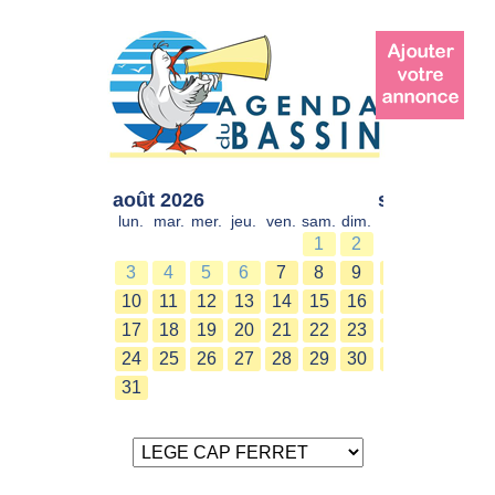
août 2026
sept. 2026
lun.
mar.
mer.
jeu.
ven.
sam.
dim.
lun.
mar.
mer.
1
2
1
2
3
4
5
6
7
8
9
7
8
9
10
11
12
13
14
15
16
14
15
16
17
18
19
20
21
22
23
21
22
23
24
25
26
27
28
29
30
28
29
30
31