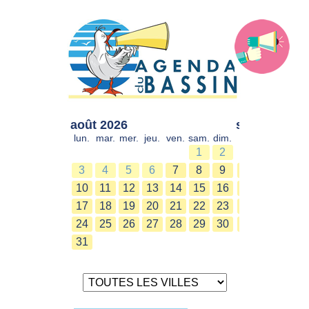
août 2026
sept. 2026
lun.
mar.
mer.
jeu.
ven.
sam.
dim.
lun.
mar.
mer.
1
2
1
2
3
4
5
6
7
8
9
7
8
9
10
11
12
13
14
15
16
14
15
16
17
18
19
20
21
22
23
21
22
23
24
25
26
27
28
29
30
28
29
30
31