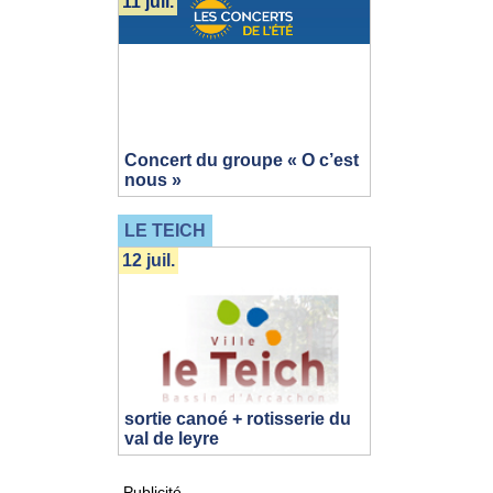
11 juil.
Concert du groupe « O c’est
nous »
LE TEICH
12 juil.
sortie canoé + rotisserie du
val de leyre
Publicité