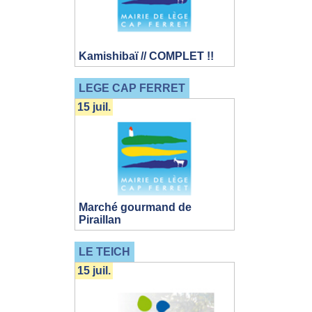
Kamishibaï // COMPLET !!
LEGE CAP FERRET
15 juil.
Marché gourmand de
Piraillan
LE TEICH
15 juil.