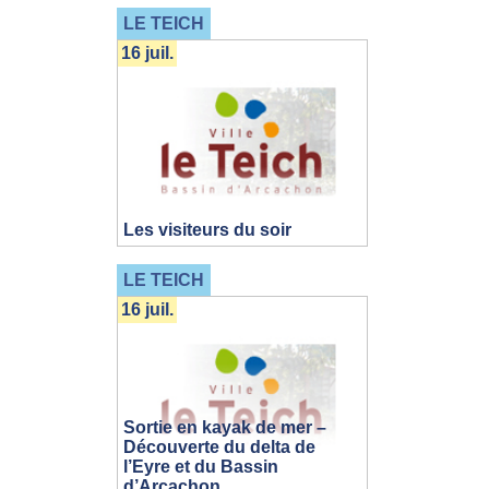
LE TEICH
16 juil.
Les visiteurs du soir
LE TEICH
16 juil.
Sortie en kayak de mer –
Découverte du delta de
l’Eyre et du Bassin
d’Arcachon