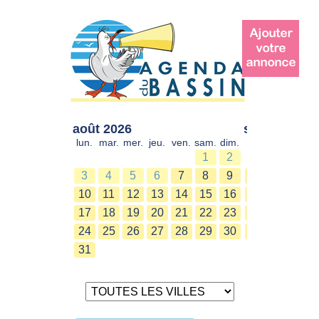
août 2026
sept. 2026
lun.
mar.
mer.
jeu.
ven.
sam.
dim.
lun.
mar.
mer.
1
2
1
2
3
4
5
6
7
8
9
7
8
9
10
11
12
13
14
15
16
14
15
16
17
18
19
20
21
22
23
21
22
23
24
25
26
27
28
29
30
28
29
30
31