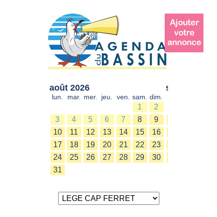
août 2026
sept. 2026
lun.
mar.
mer.
jeu.
ven.
sam.
dim.
lun.
mar.
mer.
1
2
1
2
3
4
5
6
7
8
9
7
8
9
10
11
12
13
14
15
16
14
15
16
17
18
19
20
21
22
23
21
22
23
24
25
26
27
28
29
30
28
29
30
31