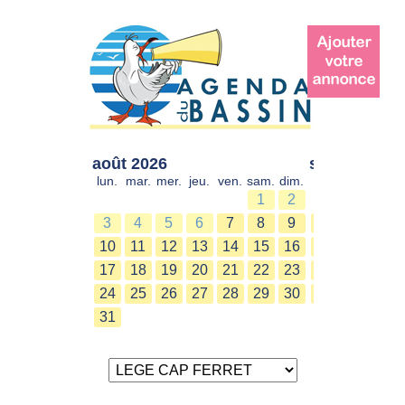
août 2026
sept. 2026
lun.
mar.
mer.
jeu.
ven.
sam.
dim.
lun.
mar.
mer.
1
2
1
2
3
4
5
6
7
8
9
7
8
9
10
11
12
13
14
15
16
14
15
16
17
18
19
20
21
22
23
21
22
23
24
25
26
27
28
29
30
28
29
30
31