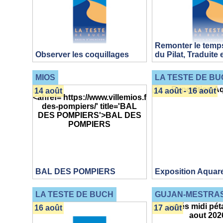
Remonter le temps
Observer les coquillages
du Pilat, Traduite
MIOS
LA TESTE DE BU
14 août
14 août - 16 août
BAL DES POMPIERS
Exposition Aquare
LA TESTE DE BUCH
GUJAN-MESTRA
16 août
17 août