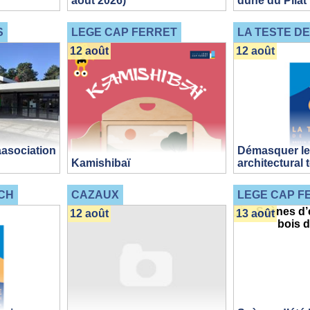
aout 2026)
dune du Pilat
S
LEGE CAP FERRET
LA TESTE D
12 août
12 août
asociation
Démasquer le
Kamishibaï
architectural 
CH
CAZAUX
LEGE CAP F
12 août
13 août