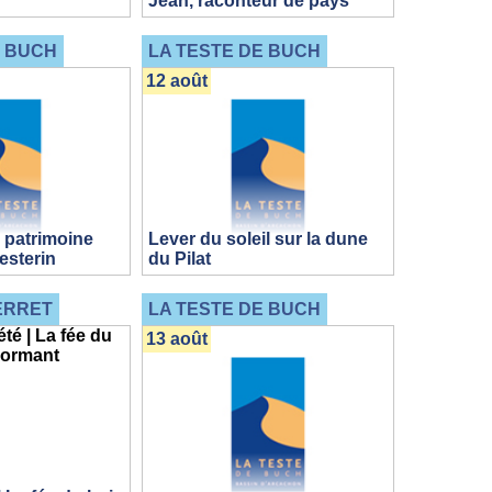
Jean, raconteur de pays
E BUCH
LA TESTE DE BUCH
12 août
 patrimoine
Lever du soleil sur la dune
testerin
du Pilat
ERRET
LA TESTE DE BUCH
13 août