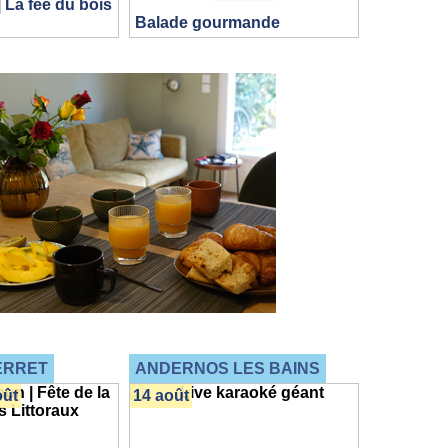
 La fée du bois
Balade gourmande
ERRET
ANDERNOS LES BAINS
oût
14 août