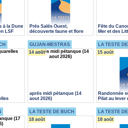
 à la Dune
Prés Salés Ouest,
Fête du Canon
 en LSF
découverte faune et flore
Mer et des Lit
CH
GUJAN-MESTRAS
LA TESTE D
14 août
15 août
aprés midi pétanque (14
Randonnée su
lles
aout 2026)
Pilat au lever 
S
LA TESTE DE BUCH
LA TESTE D
18 août
18 août