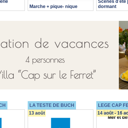
erie
Scènes d’été |
Marche + pique- nique
dormant
CH
LA TESTE DE BUCH
LEGE CAP F
13 août
14 août - 16 a