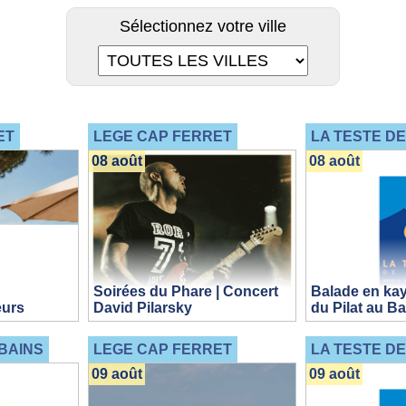
Sélectionnez votre ville
ET
LEGE CAP FERRET
LA TESTE D
08 août
08 août
Soirées du Phare | Concert
Balade en kay
eurs
David Pilarsky
du Pilat au B
BAINS
LEGE CAP FERRET
LA TESTE D
09 août
09 août