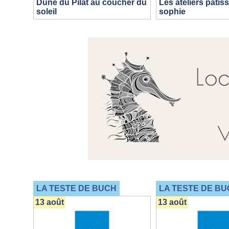
Dune du Pilat au coucher du
Les ateliers pâtiss
soleil
sophie
LA TESTE DE BUCH
LA TESTE DE BU
13 août
13 août