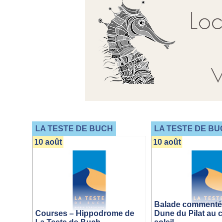
LA TESTE DE BUCH
LA TESTE DE BU
10 août
10 août
Balade commentée
Courses – Hippodrome de
Dune du Pilat au 