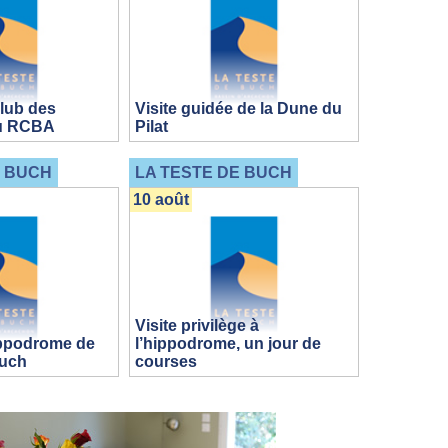
club des
Visite guidée de la Dune du
du RCBA
Pilat
E BUCH
LA TESTE DE BUCH
10 août
Visite privilège à
ppodrome de
l’hippodrome, un jour de
Buch
courses