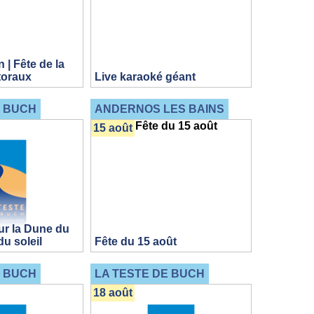
 | Fête de la
toraux
Live karaoké géant
E BUCH
ANDERNOS LES BAINS
15 août
r la Dune du
du soleil
Fête du 15 août
E BUCH
LA TESTE DE BUCH
18 août