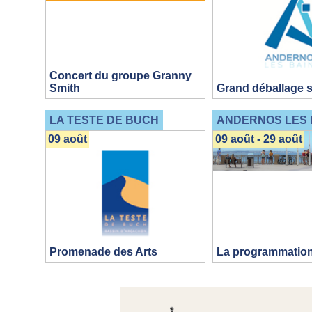
Concert du groupe Granny
Smith
Grand déballage s
LA TESTE DE BUCH
ANDERNOS LES 
09 août
09 août - 29 août
Promenade des Arts
La programmatio