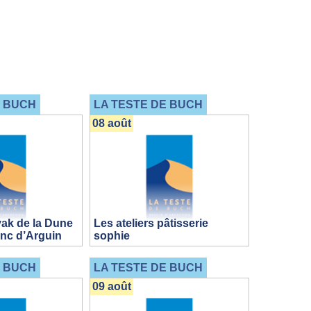
E BUCH
LA TESTE DE BUCH
08 août
ak de la Dune
Les ateliers pâtisserie
anc d’Arguin
sophie
E BUCH
LA TESTE DE BUCH
09 août