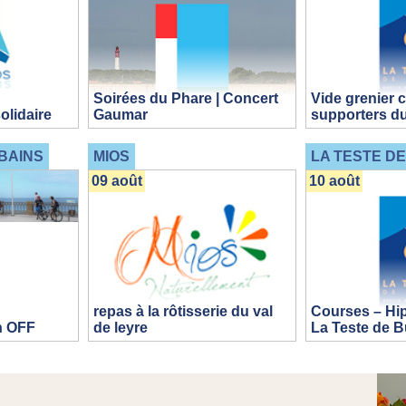
Soirées du Phare | Concert
Vide grenier 
olidaire
Gaumar
supporters 
BAINS
MIOS
LA TESTE D
09 août
10 août
repas à la rôtisserie du val
Courses – Hi
n OFF
de leyre
La Teste de 