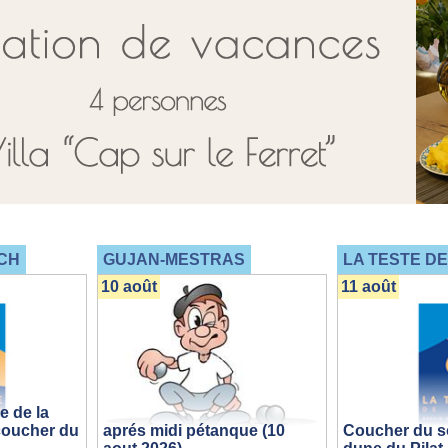
CH
GUJAN-MESTRAS
LA TESTE D
10 août
11 août
 de la
coucher du
aprés midi pétanque (10
Coucher du sol