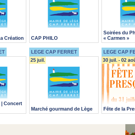
Soirées du Ph
La Création
CAP PHILO
« Carmen »
ET
LEGE CAP FERRET
LEGE CAP F
25 juil.
30 juil. - 02 ao
 | Concert
Marché gourmand de Lège
Fête de la Pre