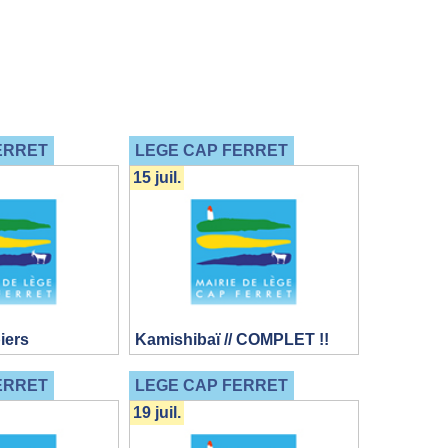
ERRET
LEGE CAP FERRET
15 juil.
iers
Kamishibaï // COMPLET !!
ERRET
LEGE CAP FERRET
19 juil.