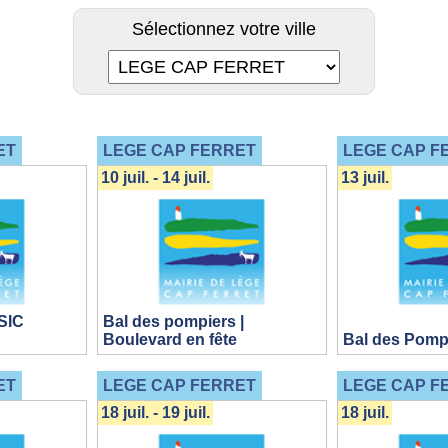
Sélectionnez votre ville
ET
LEGE CAP FERRET
LEGE CAP F
10 juil. - 14 juil.
13 juil.
SIC
Bal des pompiers |
Boulevard en fête
Bal des Pomp
ET
LEGE CAP FERRET
LEGE CAP F
18 juil. - 19 juil.
18 juil.