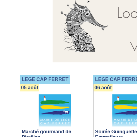
LEGE CAP FERRET
LEGE CAP FERR
05 août
06 août
Marché gourmand de
Soirée Guinguette