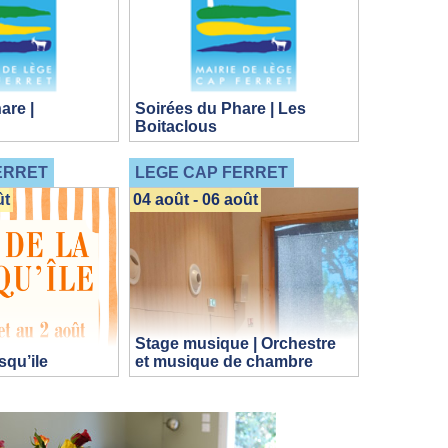
are |
Soirées du Phare | Les
Boitaclous
ERRET
LEGE CAP FERRET
ût
04 août - 06 août
Stage musique | Orchestre
squ’ile
et musique de chambre