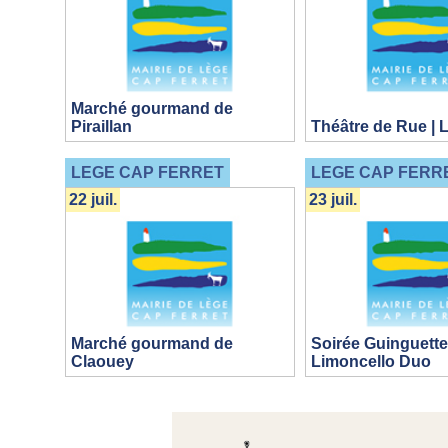
Marché gourmand de
Piraillan
Théâtre de Rue | 
LEGE CAP FERRET
LEGE CAP FERR
22 juil.
23 juil.
Marché gourmand de
Soirée Guinguette
Claouey
Limoncello Duo