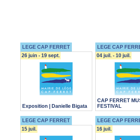
LEGE CAP FERRET
LEGE CAP FERR
26 juin - 19 sept.
04 juil. - 10 juil.
CAP FERRET MU
Exposition | Danielle Bigata
FESTIVAL
LEGE CAP FERRET
LEGE CAP FERR
15 juil.
16 juil.