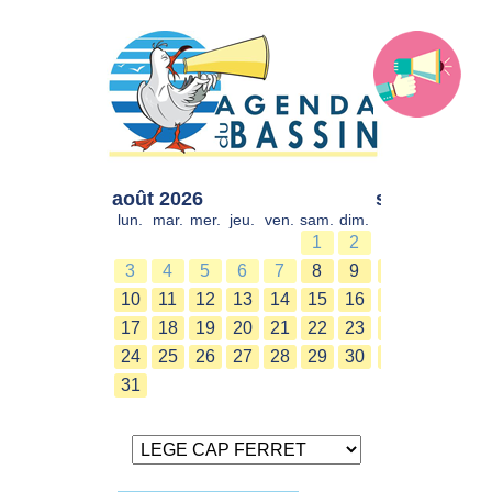
août 2026
sept. 2026
lun.
mar.
mer.
jeu.
ven.
sam.
dim.
lun.
mar.
mer.
1
2
1
2
3
4
5
6
7
8
9
7
8
9
10
11
12
13
14
15
16
14
15
16
17
18
19
20
21
22
23
21
22
23
24
25
26
27
28
29
30
28
29
30
31