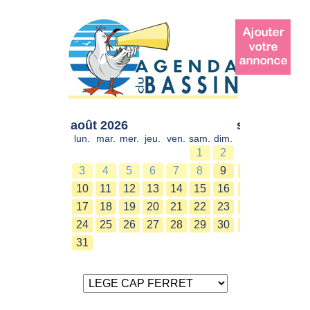
août 2026
sept. 2026
lun.
mar.
mer.
jeu.
ven.
sam.
dim.
lun.
mar.
mer.
1
2
1
2
3
4
5
6
7
8
9
7
8
9
10
11
12
13
14
15
16
14
15
16
17
18
19
20
21
22
23
21
22
23
24
25
26
27
28
29
30
28
29
30
31