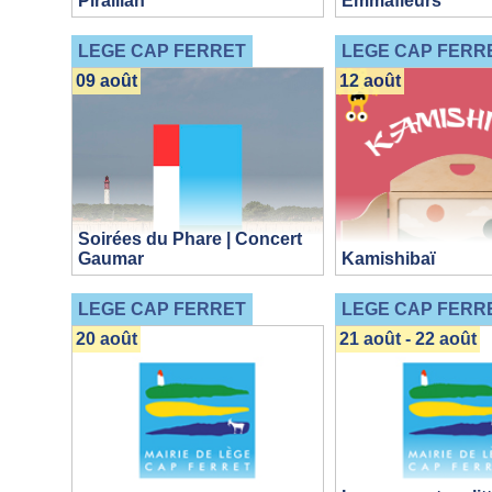
Piraillan
Emmafleurs
LEGE CAP FERRET
LEGE CAP FERR
09 août
12 août
Soirées du Phare | Concert
Gaumar
Kamishibaï
LEGE CAP FERRET
LEGE CAP FERR
20 août
21 août - 22 août