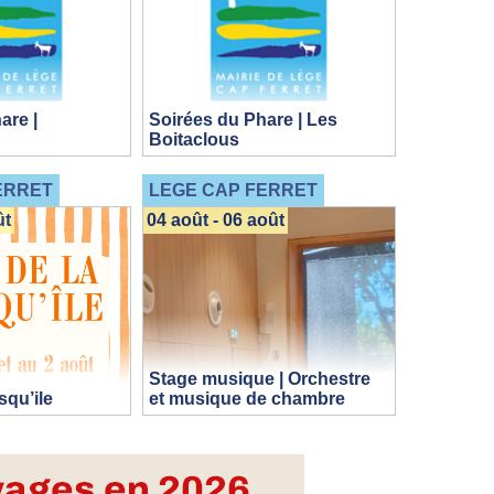
are |
Soirées du Phare | Les
Boitaclous
ERRET
LEGE CAP FERRET
ût
04 août - 06 août
Stage musique | Orchestre
squ’ile
et musique de chambre