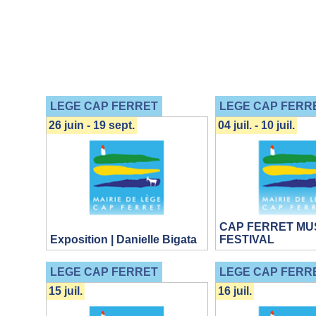
LEGE CAP FERRET
LEGE CAP FERR
26 juin - 19 sept.
04 juil. - 10 juil.
CAP FERRET MU
Exposition | Danielle Bigata
FESTIVAL
LEGE CAP FERRET
LEGE CAP FERR
15 juil.
16 juil.