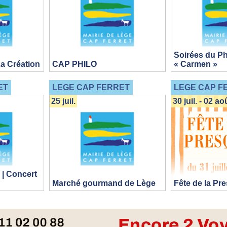
Soirées du Ph
La Création
CAP PHILO
« Carmen »
ET
LEGE CAP FERRET
LEGE CAP F
25 juil.
30 juil. - 02 ao
 | Concert
Marché gourmand de Lège
Fête de la Pre