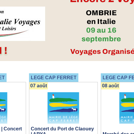
ET
LEGE CAP FERRET
LEGE CAP F
07 août
08 août
 | Concert
Concert du Port de Claouey