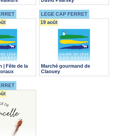
réateurs
David Pilarsky
ERRET
LEGE CAP FERRET
oût
19 août
 | Fête de la
Marché gourmand de
toraux
Claouey
ERRET
oût