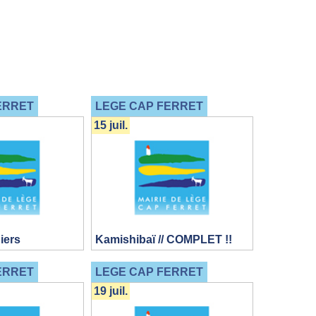
ERRET
LEGE CAP FERRET
15 juil.
iers
Kamishibaï // COMPLET !!
ERRET
LEGE CAP FERRET
19 juil.