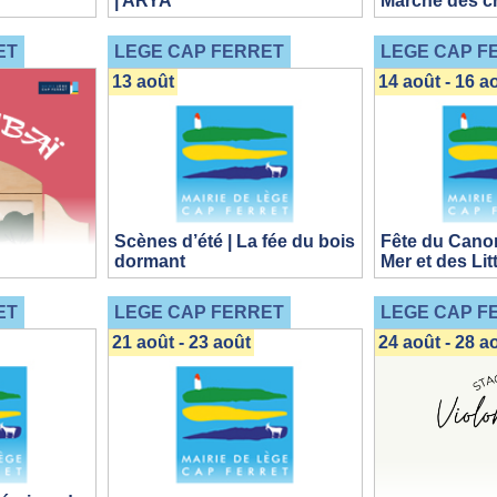
| ARYA
Marché des c
ET
LEGE CAP FERRET
LEGE CAP F
13 août
14 août - 16 a
Scènes d’été | La fée du bois
Fête du Canon
dormant
Mer et des Lit
ET
LEGE CAP FERRET
LEGE CAP F
21 août - 23 août
24 août - 28 a