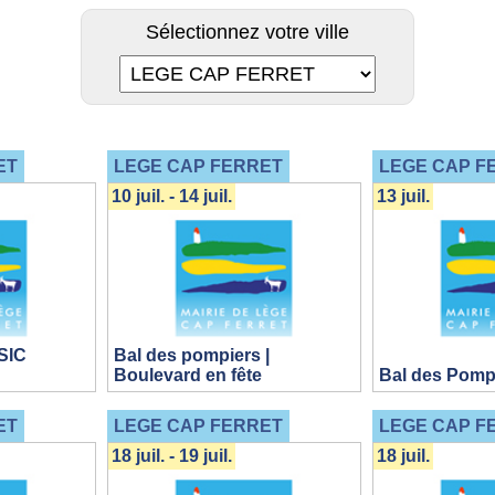
Sélectionnez votre ville
ET
LEGE CAP FERRET
LEGE CAP F
10 juil. - 14 juil.
13 juil.
SIC
Bal des pompiers |
Boulevard en fête
Bal des Pomp
ET
LEGE CAP FERRET
LEGE CAP F
18 juil. - 19 juil.
18 juil.