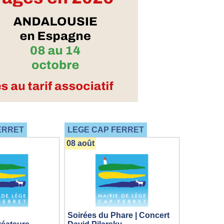
ERRET
LEGE CAP FERRET
08 août
Soirées du Phare | Concert