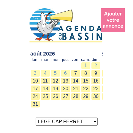
août 2026
sept. 2026
lun.
mar.
mer.
jeu.
ven.
sam.
dim.
lun.
mar.
mer.
1
2
1
2
3
4
5
6
7
8
9
7
8
9
10
11
12
13
14
15
16
14
15
16
17
18
19
20
21
22
23
21
22
23
24
25
26
27
28
29
30
28
29
30
31