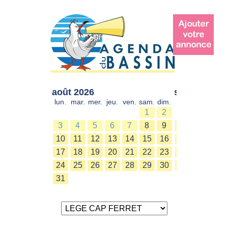
août 2026
sept. 2026
lun.
mar.
mer.
jeu.
ven.
sam.
dim.
lun.
mar.
mer.
1
2
1
2
3
4
5
6
7
8
9
7
8
9
10
11
12
13
14
15
16
14
15
16
17
18
19
20
21
22
23
21
22
23
24
25
26
27
28
29
30
28
29
30
31