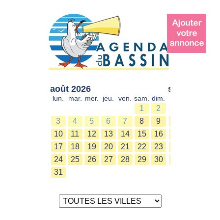
août 2026
sept. 2026
lun.
mar.
mer.
jeu.
ven.
sam.
dim.
lun.
mar.
mer.
1
2
1
2
3
4
5
6
7
8
9
7
8
9
10
11
12
13
14
15
16
14
15
16
17
18
19
20
21
22
23
21
22
23
24
25
26
27
28
29
30
28
29
30
31